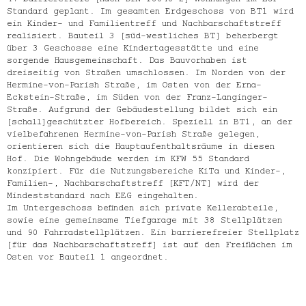
Standard geplant. Im gesamten Erdgeschoss von BT1 wird
ein Kinder- und Familientreff und Nachbarschaftstreff
realisiert. Bauteil 3 (süd-westliches BT) beherbergt
über 3 Geschosse eine Kindertagesstätte und eine
sorgende Hausgemeinschaft. Das Bauvorhaben ist
dreiseitig von Straßen umschlossen. Im Norden von der
Hermine-von-Parish Straße, im Osten von der Erna-
Eckstein-Straße, im Süden von der Franz-Langinger-
Straße. Aufgrund der Gebäudestellung bildet sich ein
(schall)geschützter Hofbereich. Speziell in BT1, an der
vielbefahrenen Hermine-von-Parish Straße gelegen,
orientieren sich die Hauptaufenthaltsräume in diesen
Hof. Die Wohngebäude werden im KFW 55 Standard
konzipiert. Für die Nutzungsbereiche KiTa und Kinder-,
Familien-, Nachbarschaftstreff (KFT/NT) wird der
Mindeststandard nach EEG eingehalten.
Im Untergeschoss befinden sich private Kellerabteile,
sowie eine gemeinsame Tiefgarage mit 38 Stellplätzen
und 90 Fahrradstellplätzen. Ein barrierefreier Stellplatz
(für das Nachbarschaftstreff) ist auf den Freiflächen im
Osten vor Bauteil 1 angeordnet.