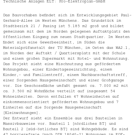
Technische Anlagen ELT: Pro-Elektroplan-GmbH
Das Bauvorhaben befindet sich im Entwicklungsgebiet Paul-
Gerhard-Allee im Westen Münchens. Das Grundstück im
Stadtbezirk 21 / Pasing ist 5.185 m2 groß und bildet
gemeinsam mit dem im Norden gelegenen Auftaktplatz den
öffentlichen Eingang zum neuen Stadtquartier. Im Westen
findet sich eine Gewerbeeinheit, im Süden die
Materialprüfanstalt der TU München, im Osten das WA2.1,
im Norden der Auftakt / Quartiersplatz mit der Schule
und einem großen Supermarkt mit Hotel- und Wohnnutzung.
Das Projekt sieht eine Mischnutzung aus gefördertem
Wohnungsbau, einer Kindertageseinrichtung, einem
Kinder,- und Familientreff, einem Nachbarschaftstreff,
einer Sorgenden Hausgemeinschaft und einer Großgarage
vor. Die Geschossfläche umfaßt gesamt ca. 7.000 m2 mit
ca. 3.500 m2 Wohnfläche verteilt auf insgesamt 54
Wohneinheiten. Davon entfallen 47 Wohneinheiten auf
einkommensorientiert geförderten Wohnungsbau und 7
Einheiten auf die Sorgende Hausgemeinschaft
(Kleinwohnungen).
Der Entwurf sieht ein Ensemble aus drei Bauteilen in
Massivbauweise vor. Bauteil 1 (nördliches BT) und
Bauteil 2 (süd-östliches BT) sind Wohngebäude. Es sind
47 barrierefreie (nach DIN 18040-2) Wohnungen im EOF-