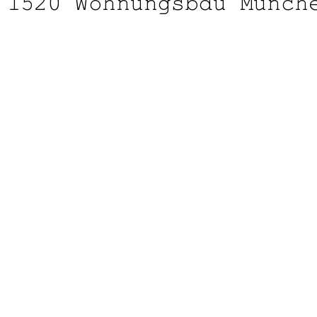
1520
Wohnungsbau Münch
Ludwig-Str. 2,
München
BGF O.I. 8.674 m², WE 
Fertigstellung 2019
Bauherr: Metropolian PL2 GmbH, Grünwald
Entwurfsverfasser: Schluchtmann Architekten, München
Baumanagement: Maier Neuberger Baumanagement GmbH, München
Landschaftplanung: Samy Freiraum Architektur, München
Tragwerksplanung: C-I-P GmbH, München
Technische Anlagen: a-engineering, München