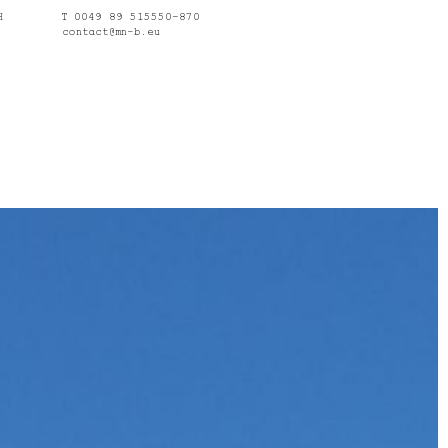
H
T 0049 89 515550–870
contact@mn-b.eu