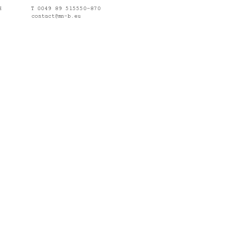
H
T 0049 89 515550–870
contact@mn-b.eu