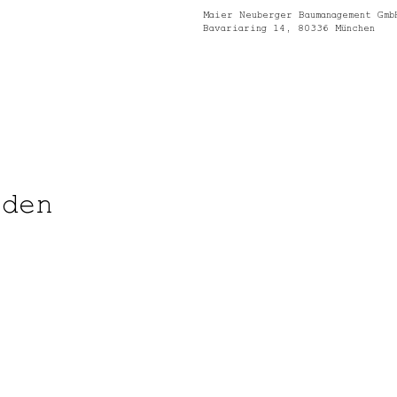
Maier Neuberger Baumanagement Gmb
Bavariaring 14, 80336 München
nden